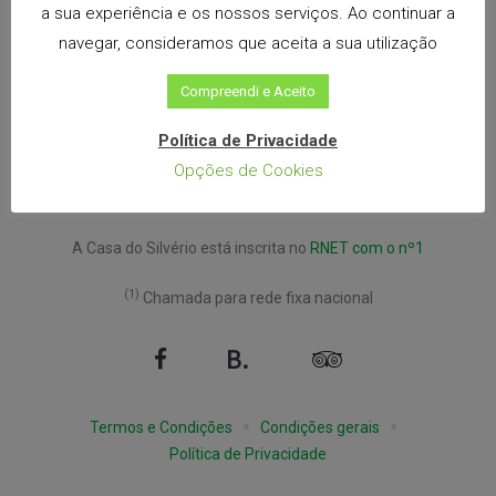
a sua experiência e os nossos serviços. Ao continuar a
navegar, consideramos que aceita a sua utilização
Compreendi e Aceito
Política de Privacidade
Opções de Cookies
A Casa do Silvério está inscrita no
RNET com o nº1
(1)
Chamada para rede fixa nacional
Facebook
Booking
Tripadvisor
Termos e Condições
Condições gerais
Política de Privacidade